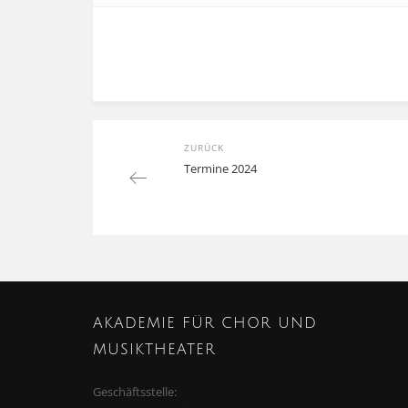
ZURÜCK
Post
Previous
Termine 2024
navigation
post:
AKADEMIE FÜR CHOR UND
MUSIKTHEATER
Geschäftsstelle: