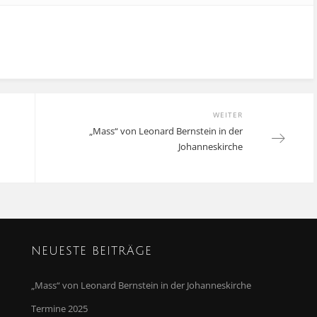
WEITER
Next
„Mass“ von Leonard Bernstein in der
post:
Johanneskirche
NEUESTE BEITRÄGE
„Mass“ von Leonard Bernstein in der Johanneskirche
Termine 2025