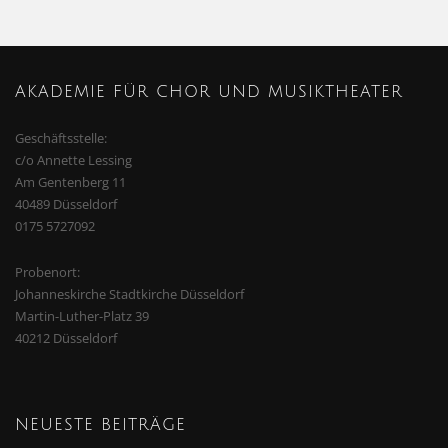
AKADEMIE FÜR CHOR UND MUSIKTHEATER
Geschäftsstelle:
c/o Annette Lessing
Am Gentenberg 11
40489 Düsseldorf
0175 5727092
Probenort:
Johanneskirche Stadtkirche Düsseldorf
Martin-Luther-Platz 39
40212 Düsseldorf
NEUESTE BEITRÄGE