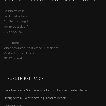
AKADEMIE FÜR CHOR UND MUSIKTHEATER
Geschäftsstelle:
c/o Annette Lessing
Am Gentenberg 11
40489 Düsseldorf
0175 5727092
Probenort:
Johanneskirche Stadtkirche Düsseldorf
Martin-Luther-Platz 39
40212 Düsseldorf
NEUESTE BEITRÄGE
Paradise now! – Sondervorstellung im Landestheater Neuss
Erfolg beim 60. Wettbewerb Jugend musiziert
Termine 2023